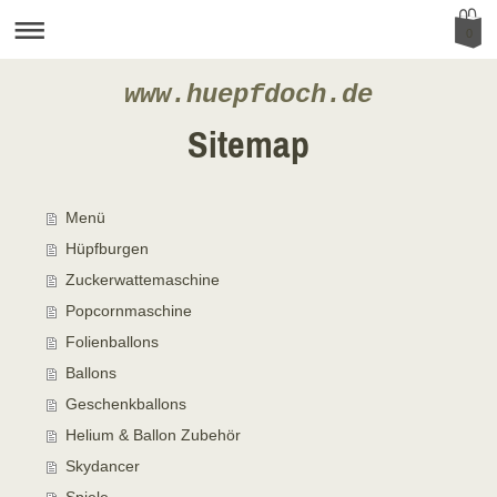
0
www.huepfdoch.de
Sitemap
Menü
Hüpfburgen
Zuckerwattemaschine
Popcornmaschine
Folienballons
Ballons
Geschenkballons
Helium & Ballon Zubehör
Skydancer
Spiele