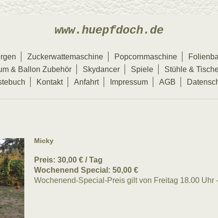
www.huepfdoch.de
rgen
Zuckerwattemaschine
Popcornmaschine
Folienba
um & Ballon Zubehör
Skydancer
Spiele
Stühle & Tisch
stebuch
Kontakt
Anfahrt
Impressum
AGB
Datensc
Micky
Preis: 30,00 € / Tag
Wochenend Special: 50,00 €
Wochenend-Special-Preis gilt von Freitag 18.00 Uhr