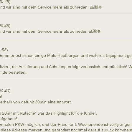
20:49
)
und wir sind mit dem Service mehr als zufrieden! 🙏🏽🍀
20:48
)
und wir sind mit dem Service mehr als zufrieden 🙏🏽🍀
1:58
)
-Sommerfest schon einige Male Hüpfburgen und weiteres Equipment g
iziert, die Anlieferung und Abholung erfolgt verlässlich und pünktlich! 
.de bestellen.
20:40
)
n!
erhalb von gefühlt 30min eine Antwort.
20m² mit Rutsche" war das Highlight für die Kinder.
ufgebaut!
Normalen PKW möglich, und der Preis für 1 Wochenende ist völlig ang
ll diese Adresse merken und garantiert nochmal darauf zurück kommen