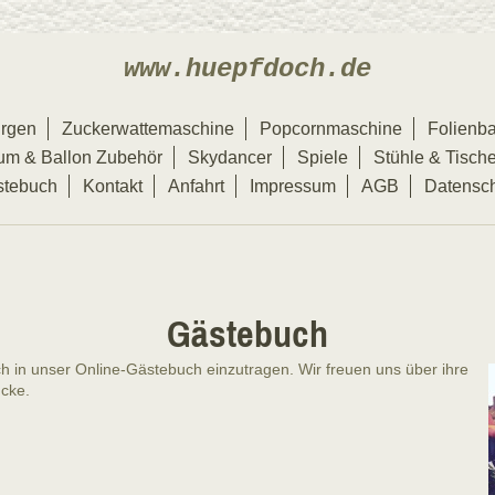
www.huepfdoch.de
rgen
Zuckerwattemaschine
Popcornmaschine
Folienba
um & Ballon Zubehör
Skydancer
Spiele
Stühle & Tisch
stebuch
Kontakt
Anfahrt
Impressum
AGB
Datensc
Gästebuch
ich in unser Online-Gästebuch einzutragen.
Wir freuen uns über ihre
cke.