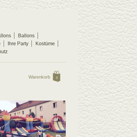
llons
Ballons
e
Ihre Party
Kostüme
hutz
Warenkorb
0