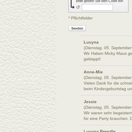
Bitte geben Sie den Code ein
↺
* Pflichtfelder
Senden
Lucyna
(
Dienstag, 05. September
Wir Haben Micky Maus gemu
geklappt!
Anne-Mie
(
Dienstag, 05. September
Vielen Dank für die schne
beim Kindergeburtstag un
Jessie
(
Dienstag, 05. September
Wir waren sehr begeistert
für eine Party brauchen.
Lucyna Brendle