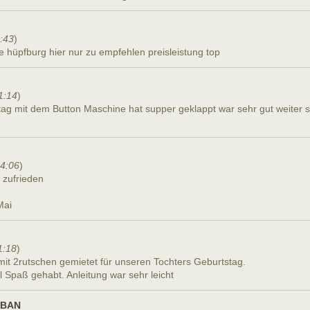
:43
)
e hüpfburg hier nur zu empfehlen preisleistung top
1:14
)
ag mit dem Button Maschine hat supper geklappt war sehr gut weiter so
14:06
)
 zufrieden
Mai
1:18
)
it 2rutschen gemietet für unseren Tochters Geburtstag.
l Spaß gehabt. Anleitung war sehr leicht
URBAN