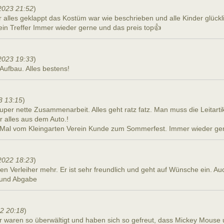
2023 21:52
)
r alles geklappt das Kostüm war wie beschrieben und alle Kinder glück
ein Treffer Immer wieder gerne und das preis top👍
2023 19:33
)
 Aufbau. Alles bestens!
3 13:15
)
uper nette Zusammenarbeit. Alles geht ratz fatz. Man muss die Leitartik
r alles aus dem Auto.!
e Mal vom Kleingarten Verein Kunde zum Sommerfest. Immer wieder ge
2022 18:23
)
 Verleiher mehr. Er ist sehr freundlich und geht auf Wünsche ein. Auch
 und Abgabe
22 20:18
)
er waren so überwältigt und haben sich so gefreut, dass Mickey Mous