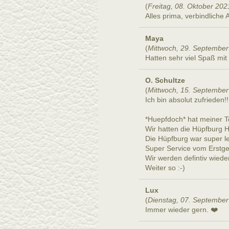
(
Freitag, 08. Oktober 202
Alles prima, verbindliche
Maya
(
Mittwoch, 29. September
Hatten sehr viel Spaß mi
O. Schultze
(
Mittwoch, 15. September
Ich bin absolut zufrieden!!
*Huepfdoch* hat meiner T
Wir hatten die Hüpfburg 
Die Hüpfburg war super le
Super Service vom Erstge
Wir werden defintiv wieder
Weiter so :-)
Lux
(
Dienstag, 07. September
Immer wieder gern. ❤️